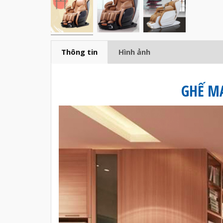
Thông tin
Hình ảnh
GHẾ M