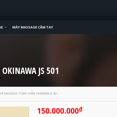
GE
MÁY MASSAGE CẦM TAY
 OKINAWA JS 501
HẾ MASSAGE TOÀN THÂN OKINAWA JS 501
₫
150.000.000