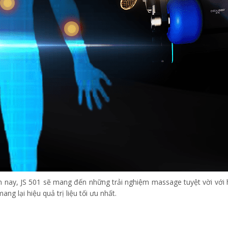
n nay, JS 501 sẽ mang đến những trải nghiệm massage tuyệt vời với
ng lại hiệu quả trị liệu tối ưu nhất.