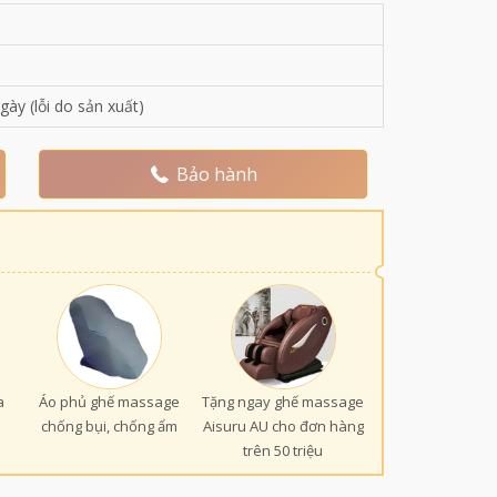
gày (lỗi do sản xuất)
Bảo hành
a
Áo phủ ghế massage
Tặng ngay ghế massage
chống bụi, chống ẩm
Aisuru AU cho đơn hàng
trên 50 triệu