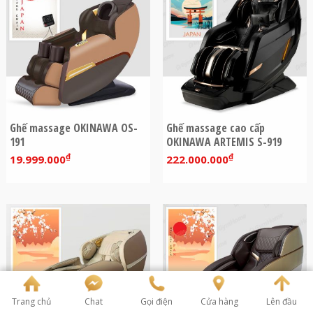
Ghế massage OKINAWA OS-
Ghế massage cao cấp
191
OKINAWA ARTEMIS S-919
₫
₫
19.999.000
222.000.000
Trang chủ
Chat
Gọi điện
Cửa hàng
Lên đầu