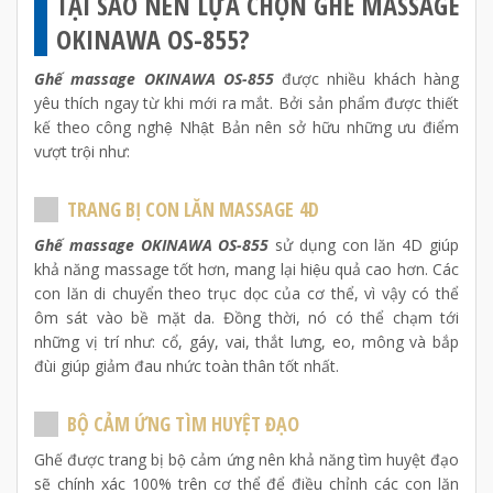
TẠI SAO NÊN LỰA CHỌN GHẾ MASSAGE
OKINAWA OS-855?
Ghế massage OKINAWA OS-855
được nhiều khách hàng
yêu thích ngay từ khi mới ra mắt. Bởi sản phẩm được thiết
kế theo công nghệ Nhật Bản nên sở hữu những ưu điểm
vượt trội như:
TRANG BỊ CON LĂN MASSAGE 4D
Ghế massage OKINAWA OS-855
sử dụng con lăn 4D giúp
khả năng massage tốt hơn, mang lại hiệu quả cao hơn. Các
con lăn di chuyển theo trục dọc của cơ thể, vì vậy có thể
ôm sát vào bề mặt da. Đồng thời, nó có thể chạm tới
những vị trí như: cổ, gáy, vai, thắt lưng, eo, mông và bắp
đùi giúp giảm đau nhức toàn thân tốt nhất.
BỘ CẢM ỨNG TÌM HUYỆT ĐẠO
Ghế được trang bị bộ cảm ứng nên khả năng tìm huyệt đạo
sẽ chính xác 100% trên cơ thể để điều chỉnh các con lăn