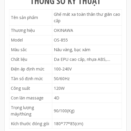
THÔNG SỐ KỸ THUẬT
Ghế mát xa toàn thân thư giãn cao
Tên sản phẩm
cấp
Thương hiệu
OKINAWA
Model
OS-855
Màu sắc
Nâu vàng, bạc xám
Chất liệu
Da EPU cao cấp, nhựa ABS,....
Điện áp định mức
100-240V
Tần số định mức
50/60Hz
Công suất
120W
Con lăn massage
4D
Trọng lượng
90/100(Kg)
máy/thùng
Kích thước đóng gói
180*77*85(cm)