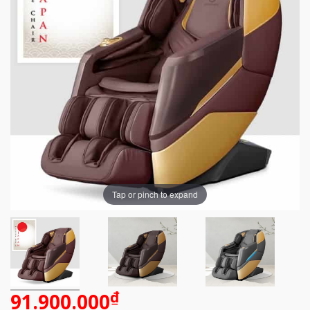
Tap or pinch to expand
₫
91.900.000