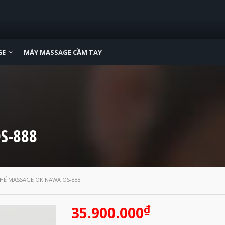
GE
MÁY MASSAGE CẦM TAY
S-888
HẾ MASSAGE OKINAWA OS-888
₫
35.900.000