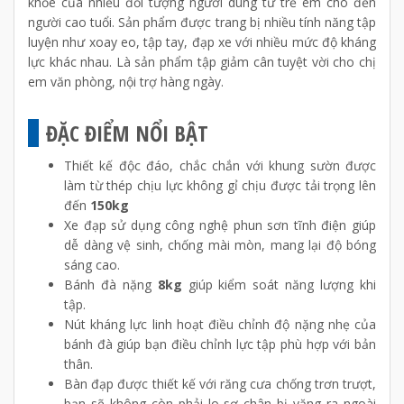
khỏe của nhiều đối tượng người dùng từ trẻ em cho đến
người cao tuổi. Sản phẩm được trang bị nhiều tính năng tập
luyện như xoay eo, tập tay, đạp xe với nhiều mức độ kháng
lực khác nhau. Là sản phẩm tập giảm cân tuyệt vời cho chị
em văn phòng, nội trợ hàng ngày.
ĐẶC ĐIỂM NỔI BẬT
Thiết kế độc đáo, chắc chắn với khung sườn được
làm từ thép chịu lực không gỉ chịu được tải trọng lên
đến
150kg
Xe đạp sử dụng công nghệ phun sơn tĩnh điện giúp
dễ dàng vệ sinh, chống mài mòn, mang lại độ bóng
sáng cao.
Bánh đà nặng
8kg
giúp kiểm soát năng lượng khi
tập.
Nút kháng lực linh hoạt điều chỉnh độ nặng nhẹ của
bánh đà giúp bạn điều chỉnh lực tập phù hợp với bản
thân.
Bàn đạp được thiết kế với răng cưa chống trơn trượt,
bạn sẽ không còn phải lo sợ chân bị văng ra ngoài